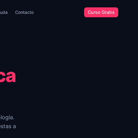
uda
Contacto
Curso Gratis
ca
logía.
estas a