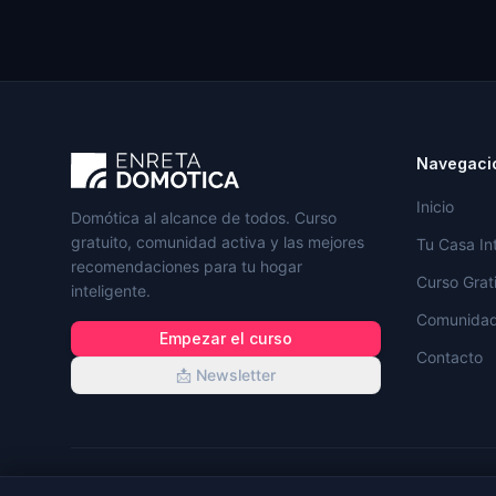
Navegaci
Inicio
Domótica al alcance de todos. Curso
gratuito, comunidad activa y las mejores
Tu Casa In
recomendaciones para tu hogar
Curso Grat
inteligente.
Comunida
Empezar el curso
Contacto
📩 Newsletter
©
2026
Enreta Domótica. Todos los derechos reservados.