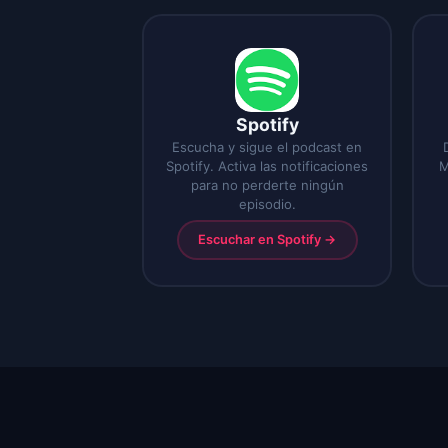
Spotify
Escucha y sigue el podcast en
Spotify. Activa las notificaciones
M
para no perderte ningún
episodio.
Escuchar en Spotify
→