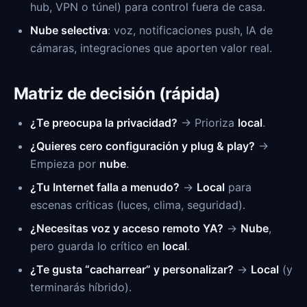
hub, VPN o túnel) para control fuera de casa.
Nube selectiva
: voz, notificaciones push, IA de
cámaras, integraciones que aporten valor real.
Matriz de decisión (rápida)
¿Te preocupa la privacidad?
→ Prioriza
local
.
¿Quieres cero configuración y plug & play?
→
Empieza por
nube
.
¿Tu Internet falla a menudo?
→
Local
para
escenas críticas (luces, clima, seguridad).
¿Necesitas voz y acceso remoto YA?
→
Nube
,
pero guarda lo crítico en
local
.
¿Te gusta “cacharrear” y personalizar?
→
Local
(y
terminarás híbrido).