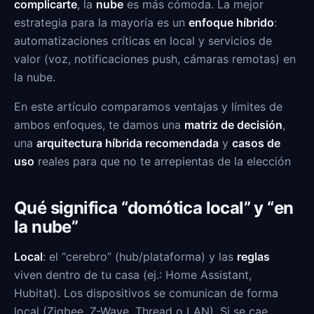
complicarte
, la
nube
es más cómoda. La mejor
estrategia para la mayoría es un
enfoque híbrido
:
automatizaciones críticas en local y servicios de
valor (voz, notificaciones push, cámaras remotas) en
la nube.
En este artículo comparamos ventajas y límites de
ambos enfoques, te damos una
matriz de decisión
,
una
arquitectura híbrida recomendada
y
casos de
uso
reales para que no te arrepientas de la elección
Qué significa “domótica local” y “en
la nube”
Local
: el “cerebro” (hub/plataforma) y las
reglas
viven dentro de tu casa (ej.: Home Assistant,
Hubitat). Los dispositivos se comunican de forma
local (Zigbee, Z-Wave, Thread o LAN). Si se cae