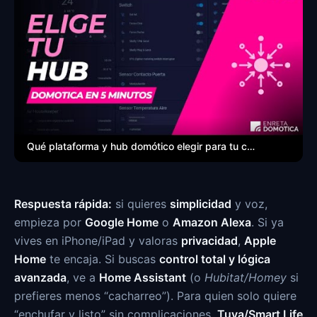
Qué plataforma y hub domótico elegir para tu casa
Respuesta rápida:
si quieres
simplicidad
y voz,
empieza por
Google Home
o
Amazon Alexa
. Si ya
vives en iPhone/iPad y valoras
privacidad
,
Apple
Home
te encaja. Si buscas
control total y lógica
avanzada
, ve a
Home Assistant
(o
Hubitat/Homey
si
prefieres menos “cacharreo”). Para quien solo quiere
“enchufar y listo” sin complicaciones,
Tuya/Smart Life