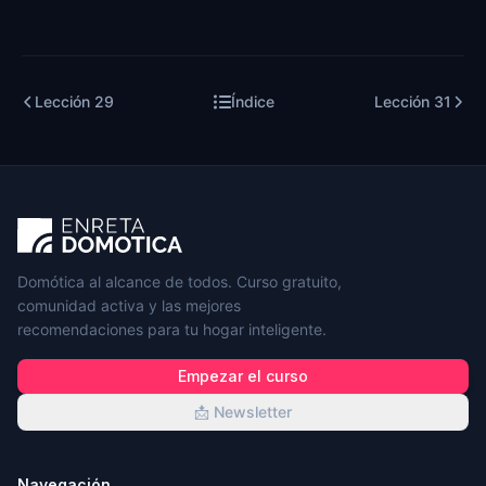
Lección
29
Índice
Lección
31
Domótica al alcance de todos. Curso gratuito,
comunidad activa y las mejores
recomendaciones para tu hogar inteligente.
Empezar el curso
📩 Newsletter
Navegación